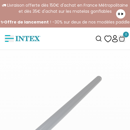
🚛 Livraison offerte dès 150€ d'achat en France Métropolitaine
et dès 35€ d'achat sur les matelas gonflables
✨Offre de lancement
! -30% sur deux de nos modèles paddle
0