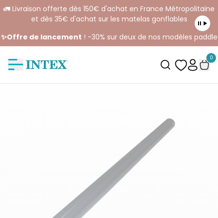
🚛 Livraison offerte dès 150€ d'achat en France Métropolitaine
et dès 35€ d'achat sur les matelas gonflables
✨Offre de lancement
! -30% sur deux de nos modèles paddle
0