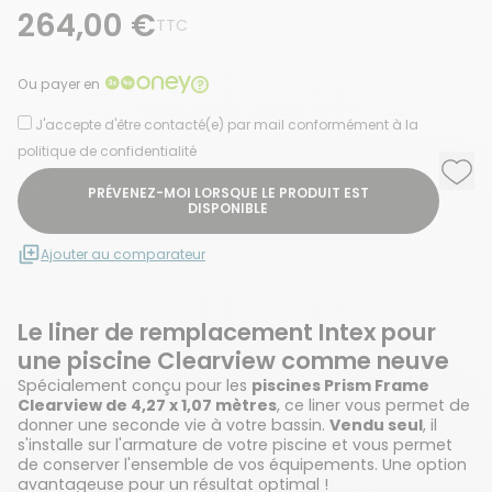
264,00 €
TTC
Ou payer en
J'accepte d'être contacté(e) par mail conformément à la
politique de confidentialité
Ajou
Supp
PRÉVENEZ-MOI LORSQUE LE PRODUIT EST
DISPONIBLE
Ajouter au comparateur
Le liner de remplacement Intex pour
une piscine Clearview comme neuve
Spécialement conçu pour les
piscines Prism Frame
Clearview de 4,27 x 1,07 mètres
, ce liner vous permet de
donner une seconde vie à votre bassin.
Vendu seul
, il
s'installe sur l'armature de votre piscine et vous permet
de conserver l'ensemble de vos équipements. Une option
avantageuse pour un résultat optimal !