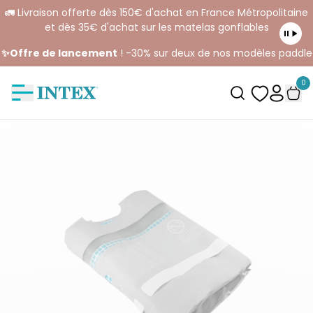
🚛 Livraison offerte dès 150€ d'achat en France Métropolitaine
et dès 35€ d'achat sur les matelas gonflables
✨Offre de lancement
! -30% sur deux de nos modèles paddle
0