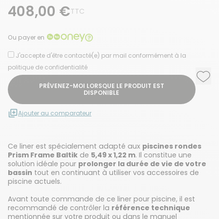
408,00 €
TTC
Ou payer en
J'accepte d'être contacté(e) par mail conformément à la
politique de confidentialité
Ajou
Supp
PRÉVENEZ-MOI LORSQUE LE PRODUIT EST
DISPONIBLE
Ajouter au comparateur
Ce liner est spécialement adapté aux
piscines rondes
Prism Frame Baltik
de
5,49 x 1,22 m
. Il constitue une
solution idéale pour
prolonger la durée de vie de votre
bassin
tout en continuant à utiliser vos accessoires de
piscine actuels.
Avant toute commande de ce liner pour piscine, il est
recommandé de contrôler la
référence technique
mentionnée sur votre produit ou dans le manuel