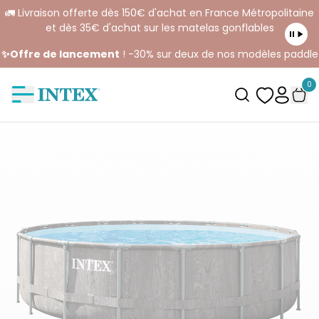
🚛 Livraison offerte dès 150€ d'achat en France Métropolitaine
et dès 35€ d'achat sur les matelas gonflables
✨Offre de lancement
! -30% sur deux de nos modèles paddle
0