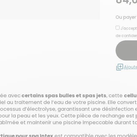
Ou payer
J'accept
de confiden
Ajout
sée avec
certains spas bulles et spas jets
, cette
cellu
l au traitement de l’eau de votre piscine. Elle converti
rocessus d’électrolyse, garantissant une désinfection e
pour la peau et les yeux. Cette pièce de rechange est 
abîmée et maintenir une piscine impeccable durant to
ytique pour spa Intex
est compatible avec les modèle