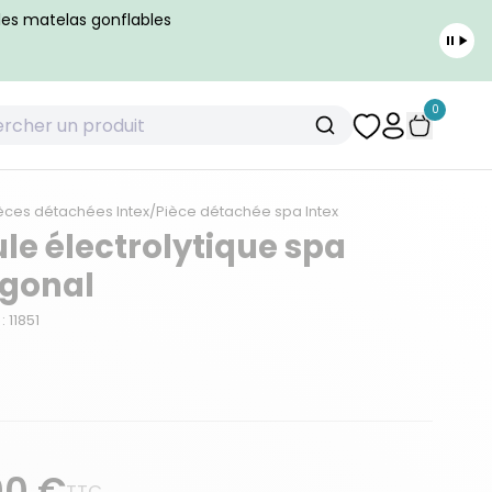
 les matelas gonflables
0
èces détachées Intex
/
Pièce détachée spa Intex
ule électrolytique spa
gonal
 11851
00 €
TTC