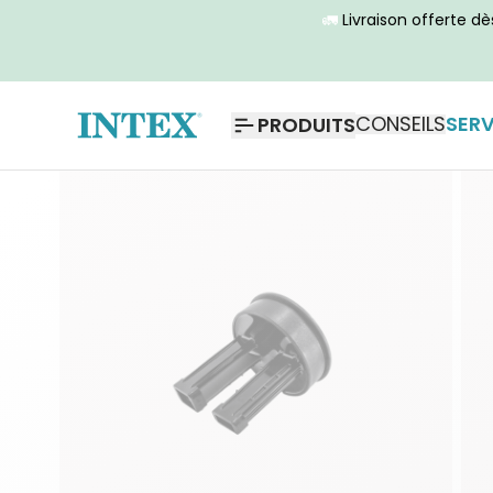
🚛
Livraison offerte d
CONSEILS
SERV
PRODUITS