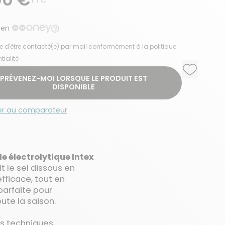
 en
e d'être contacté(e) par mail conformément à la politique
tialité
Ajouter a
Supprime
PRÉVENEZ-MOI LORSQUE LE PRODUIT EST
DISPONIBLE
er au comparateur
le électrolytique Intex
t le sel dissous en
fficace, tout en
parfaite pour
ute la saison.
s techniques