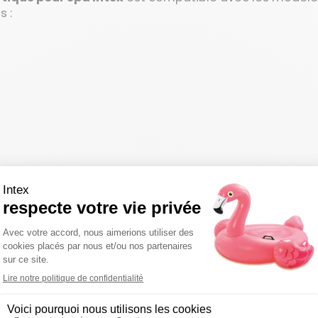
 :
oisir la bonne référence, pensez à vérifier le modèle te
sulter le manuel d’utilisation.
est pas inclus ! Si vous souhaitez le remplacer, il faud
nce
11853.