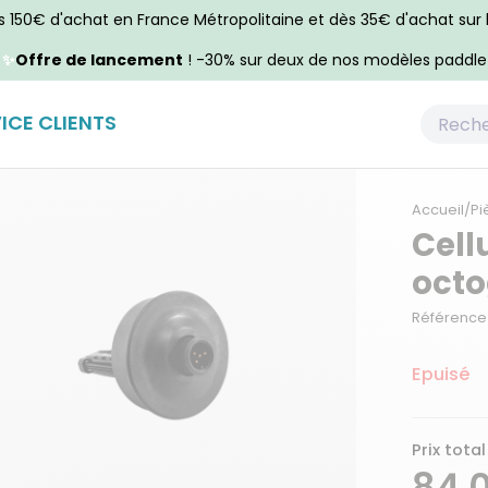
ès 150€ d'achat en France Métropolitaine et dès 35€ d'achat sur
✨
Offre de lancement
! -30% sur deux de nos modèles paddle
ICE CLIENTS
Accueil
/
Pi
Cell
octo
Référence :
Epuisé
Prix total
84,