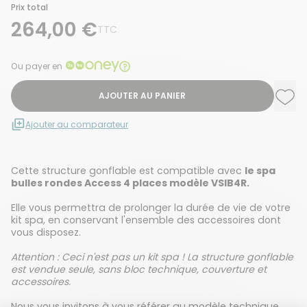
Prix total
264,00 €
TTC
Ou payer en
AJOUTER AU PANIER
Ajou
Supp
Ajouter au comparateur
Cette structure gonflable est compatible avec
le spa
bulles rondes Access 4 places modèle VSIB4R.
Elle vous permettra de prolonger la durée de vie de votre
kit spa, en conservant l'ensemble des accessoires dont
vous disposez.
Attention : Ceci n'est pas un kit spa ! La structure gonflable
est vendue seule, sans bloc technique, couverture et
accessoires.
Nous vous invitons à vous référer au modèle technique