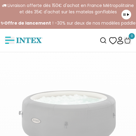
🚛 Livraison offerte dès 150€ d'achat en France Métropolitaine
et dès 35€ d'achat sur les matelas gonflables
✨Offre de lancement
! -30% sur deux de nos modèles paddle
0