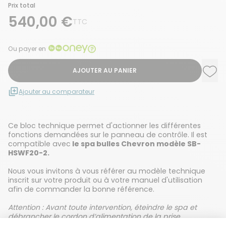
Prix total
540,00 €
TTC
Ou payer en
AJOUTER AU PANIER
Ajou
Supp
Ajouter au comparateur
Ce bloc technique permet d'actionner les différentes
fonctions demandées sur le panneau de contrôle. Il est
compatible avec
le spa bulles Chevron modèle SB-
HSWF20-2.
Nous vous invitons à vous référer au modèle technique
inscrit sur votre produit ou à votre manuel d'utilisation
afin de commander la bonne référence.
Attention : Avant toute intervention, éteindre le spa et
débrancher le cordon d’alimentation de la prise
électrique.