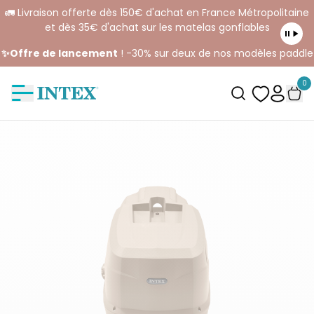
🚛 Livraison offerte dès 150€ d'achat en France Métropolitaine
et dès 35€ d'achat sur les matelas gonflables
✨Offre de lancement
! -30% sur deux de nos modèles paddle
0