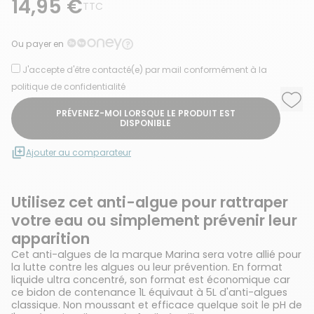
14,95 €
TTC
Ou payer en
J'accepte d'être contacté(e) par mail conformément à la
politique de confidentialité
Ajou
Supp
PRÉVENEZ-MOI LORSQUE LE PRODUIT EST
DISPONIBLE
Ajouter au comparateur
Utilisez cet anti-algue pour rattraper
votre eau ou simplement prévenir leur
apparition
Cet anti-algues de la marque Marina sera votre allié pour
la lutte contre les algues ou leur prévention. En format
liquide ultra concentré, son format est économique car
ce bidon de contenance 1L équivaut à 5L d'anti-algues
classique. Non moussant et efficace quelque soit le pH de