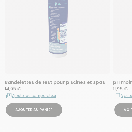
Bandelettes de test pour piscines et spas
pH moin
14,95 €
11,95 €
Ajouter au comparateur
Ajout
AJOUTER AU PANIER
VOIR