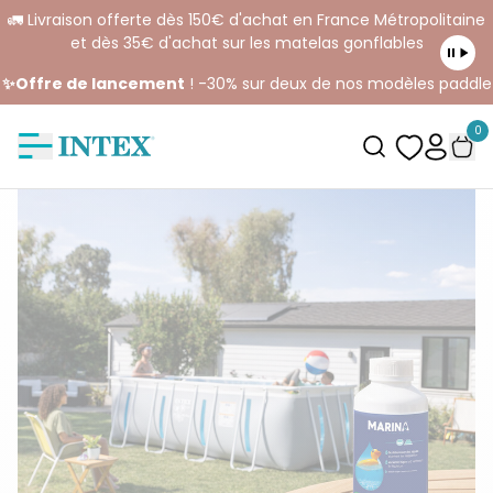
🚛 Livraison offerte dès 150€ d'achat en France Métropolitaine
et dès 35€ d'achat sur les matelas gonflables
✨Offre de lancement
! -30% sur deux de nos modèles paddle
0