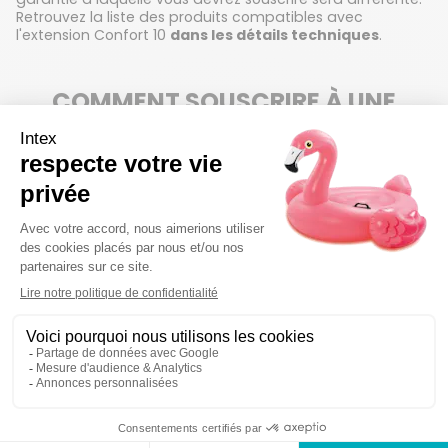
Retrouvez la liste des produits compatibles avec
l'extension Confort 10
dans les détails techniques
.
COMMENT SOUSCRIRE À UNE
EXTENSION DE GARANTIE ?
Vous achetez votre produit sur le site intex.fr
1. Rendez-vous sur la fiche du produit que vous souhaitez
acheter
2. Cliquez sur
"souscrire à l'extension" dans l'encart
bleu
. L'extension s'ajoute au panier, en plus de votre
produit. 🛍️
3. Validez votre commande
4. Vous recevrez un email de validation de nos services