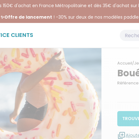
ès 150€ d'achat en France Métropolitaine et dès 35€ d'achat sur
✨Offre de lancement
! -30% sur deux de nos modèles paddle
ICE CLIENTS
Accueil
/
Je
Boué
Référence
TROUVE
Ajout