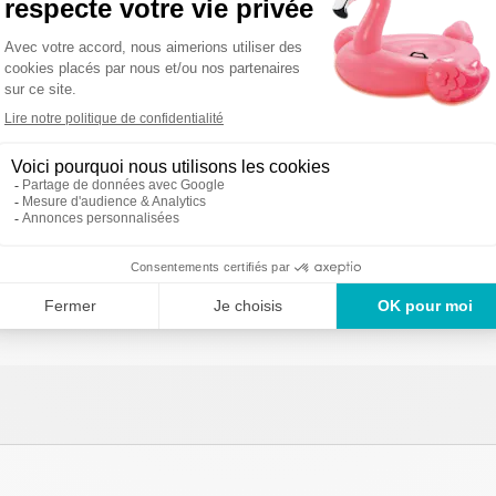
onflable Donut sucré
Bouée gonflable Donu
4,99 €
er au comparateur
Ajouter au comparateur
ER AU PANIER
AJOUTER AU PANIER