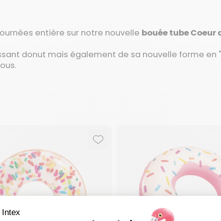
journées entière sur notre nouvelle
bouée tube Coeur 
tissant donut mais également de sa nouvelle forme en "
ous.
oris
favoris
Ajouter aux favoris
Supprimer des favoris