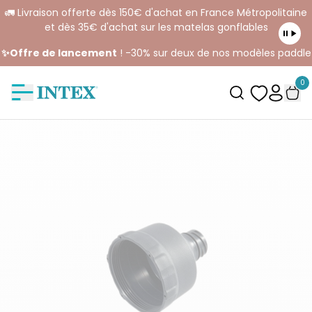
🚛 Livraison offerte dès 150€ d'achat en France Métropolitaine
et dès 35€ d'achat sur les matelas gonflables
✨Offre de lancement
! -30% sur deux de nos modèles paddle
0