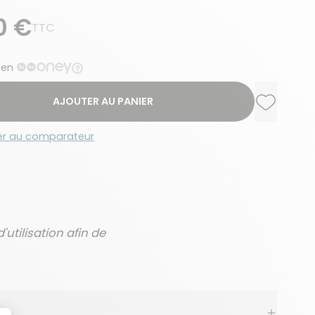
0 €
TTC
 en
AJOUTER AU PANIER
Ajouter a
Supprime
er au comparateur
utilisation afin de