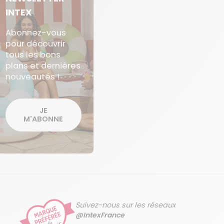
INTEX
Abonnez-vous
pour découvrir
tous les bons
plans et dernières
nouveautés !
JE
M'ABONNE
Suivez-nous sur les réseaux
@IntexFrance