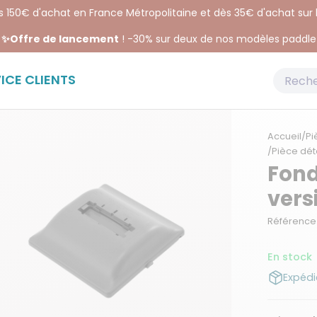
ès 150€ d'achat en France Métropolitaine et dès 35€ d'achat sur
✨Offre de lancement
! -30% sur deux de nos modèles paddle
ICE CLIENTS
Accueil
/
Pi
/
Pièce dét
Fond
vers
Référence 
En stock
Expédi