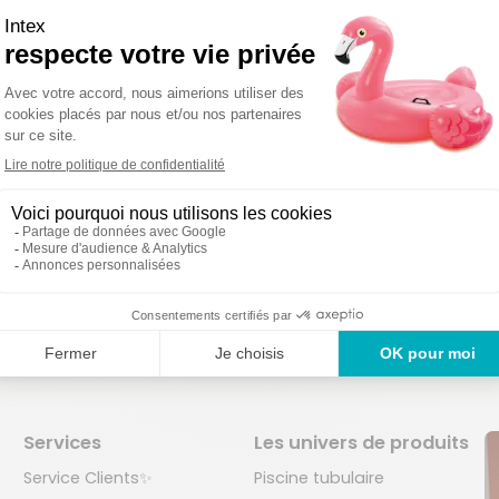
on sous 48-72
Des produi
Un service en France
uvrées
2 ans
Services
Les univers de produits
Service Clients✨
Piscine tubulaire