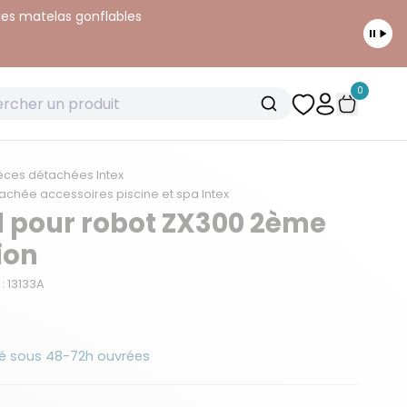
 les matelas gonflables
0
èces détachées Intex
achée accessoires piscine et spa Intex
 pour robot ZX300 2ème
ion
: 13133A
é sous 48-72h ouvrées