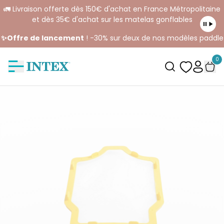
🚛 Livraison offerte dès 150€ d'achat en France Métropolitaine
et dès 35€ d'achat sur les matelas gonflables
✨Offre de lancement
! -30% sur deux de nos modèles paddle
0