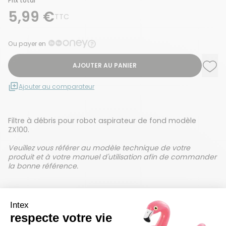
Prix total
5,99 €
TTC
Ou payer en
AJOUTER AU PANIER
Ajou
Supp
Ajouter au comparateur
Filtre à débris pour robot aspirateur de fond modèle
ZX100.
Veuillez vous référer au modèle technique de votre
produit et à votre manuel d'utilisation afin de commander
la bonne référence.
Détails techniques