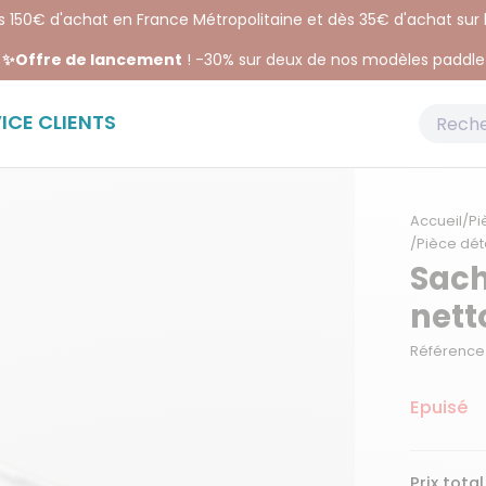
ès 150€ d'achat en France Métropolitaine et dès 35€ d'achat sur
✨Offre de lancement
! -30% sur deux de nos modèles paddle
ICE CLIENTS
Accueil
/
Pi
/
Pièce dét
Sach
nett
Référence 
Epuisé
Prix total