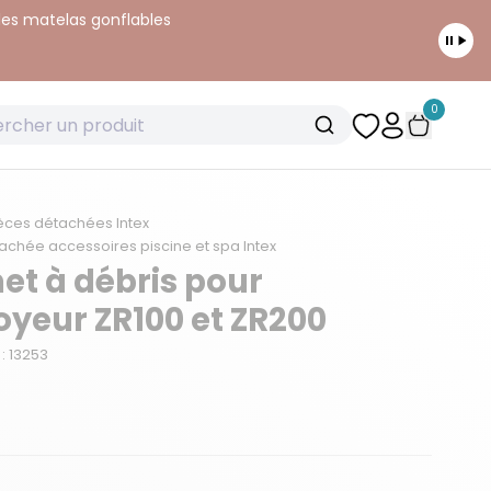
 les matelas gonflables
0
èces détachées Intex
achée accessoires piscine et spa Intex
et à débris pour
oyeur ZR100 et ZR200
: 13253