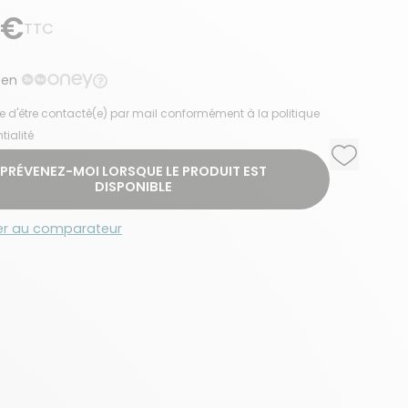
 €
TTC
 en
e d'être contacté(e) par mail conformément à la politique
tialité
Ajouter a
Supprime
PRÉVENEZ-MOI LORSQUE LE PRODUIT EST
DISPONIBLE
er au comparateur