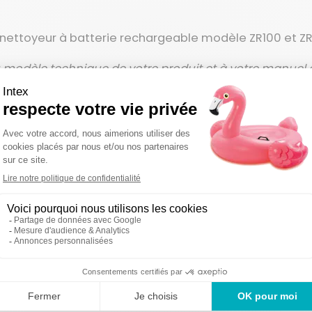
 nettoyeur à batterie rechargeable modèle ZR100 et Z
u modèle technique de votre produit et à votre manuel d'
éférence.
on sous 48-72
Des produi
Un service en France
uvrées
2 ans