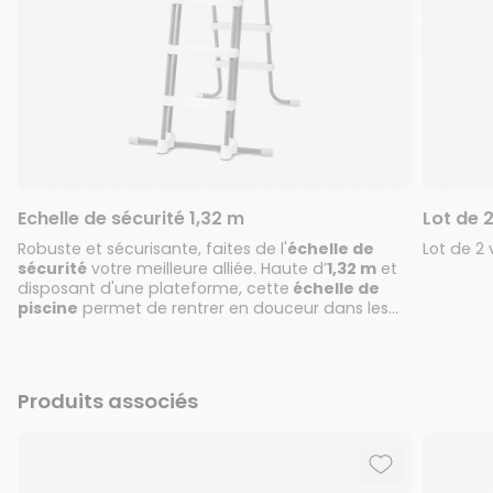
Echelle de sécurité 1,32 m
Lot de 
Robuste et sécurisante, faites de l'
échelle de
Lot de 2 
sécurité
votre meilleure alliée. Haute d’
1,32 m
et
disposant d'une plateforme, cette
échelle de
piscine
permet de rentrer en douceur dans les
bassins les plus hauts.
Produits associés
Ajouter aux f
Supprimer de