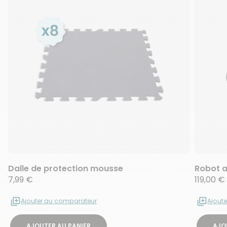
Dalle de protection mousse
Robot a
7,99 €
119,00 €
Ajouter au comparateur
Ajout
AJOUTER AU PANIER
AJO