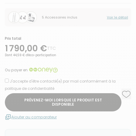
5 Accessoires inclus
Voir le détail
Prix total
1 790,00 €
TTC
Dont 44,59 € d'éco-participation
Ou payer en
J'accepte d'être contacté(e) par mail conformément à la
politique de confidentialité
Ajou
Supp
PRÉVENEZ-MOI LORSQUE LE PRODUIT EST
DISPONIBLE
Ajouter au comparateur