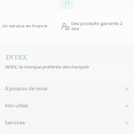
Des produits garantis 2
14 j
n France
ans
d'avi
INTEX, la marque préférée des français
À propos de nous
Info utiles
Services