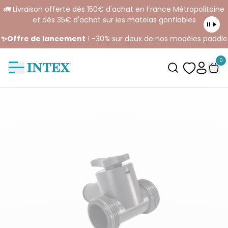
🚛 Livraison offerte dès 150€ d'achat en France Métropolitaine
et dès 35€ d'achat sur les matelas gonflables
✨Offre de lancement
! -30% sur deux de nos modèles paddle
0