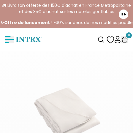
🚛 Livraison offerte dès 150€ d'achat en France Métropolitaine
et dès 35€ d'achat sur les matelas gonflables
✨Offre de lancement
! -30% sur deux de nos modèles paddle
0