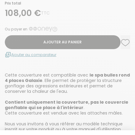
Prix total
108,00 €
TTC
Ou payer en
AJOUTER AU PANIER
Ajou
Supp
Ajouter au comparateur
Cette couverture est compatible avec
le spa bulles rond
4 places Galaxie
. Elle permet de protéger la structure
gonflage des agressions extérieures et permet de
conserver la chaleur de l'eau.
Contient uniquement la couverture, pas le couvercle
gonflable qui se place à l'intérieur
.
Cette couverture est vendue avec les attaches mâles.
Nous vous invitons à vous référer au modèle technique
inscrit sur votre produit ou à votre manuel d'utilisation
afin de commander la bonne référence.