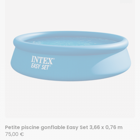
Ajout
Suppr
Petite piscine gonflable Easy Set 3,66 x 0,76 m
75,00 €