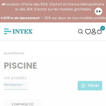
🚛 Livraison offerte dès 150€ d'achat en France Métropolitaine
et dès 35€ d'achat sur les matelas gonflables
✨Offre de lancement
! -30% sur deux de nos modèles paddle
0
Accueil
/
Piscine
PISCINE
144
produits
Pertinence
Filtrer
COMPARER (
0